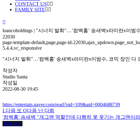
CONTACT US
FAMILY SITE
loancoholdings | "시너지 발휘"…’컴백홈’ 송새벽x라미란x이범수
22030
page-template-default,page,page-id-22030,ajax_updown,page_not_loa
5.4.4,vc_responsive
"시너지 발휘"…'컴백홈' 송새벽x라미란x이범수, 코믹 장인 다 모
작성자
Studio Santa
작성일
2022-08-30 19:45
https://entertain.naver.com/read?oid=109&aid=0004688739
L다음 또 O다음 난 다희
'컴백홈' 송새벽 "개그맨 역할인데 다행히 못 웃기는 개그맨이라
목록보기