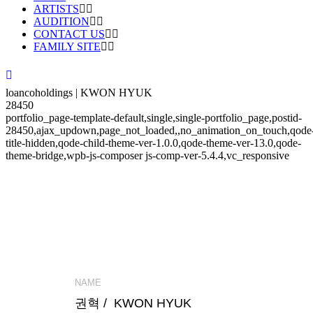
ARTISTS
AUDITION
CONTACT US
FAMILY SITE
loancoholdings | KWON HYUK
28450
portfolio_page-template-default,single,single-portfolio_page,postid-
28450,ajax_updown,page_not_loaded,,no_animation_on_touch,qode
title-hidden,qode-child-theme-ver-1.0.0,qode-theme-ver-13.0,qode-
theme-bridge,wpb-js-composer js-comp-ver-5.4.4,vc_responsive
NAME
권혁 / KWON HYUK