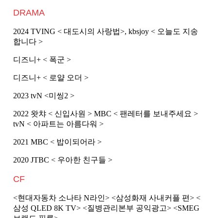
DRAMA
2024 TVING < 대도시의 사랑법>, kbsjoy < 오늘도 지송
합니다 >
디즈니+ < 폭군 >
디즈니+ < 로얄 오더 >
2023 tvN <미씽2 >
2022 왓챠 < 신입사원 > MBC < 팬레터를 보내주세요 >
tvN < 아파트는 아름다워 >
2021 MBC < 밥이되어라 >
2020 JTBC < 우아한 친구들 >
CF
<현대자동차 소나타 N라인> <삼성화재 사내커플 편> <
삼성 QLED 8K TV> <질병관리본부 공익광고> <SMEG