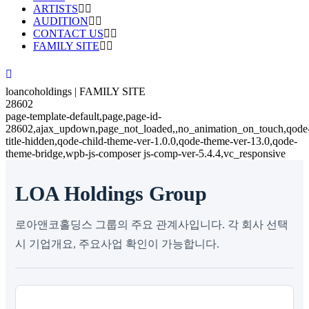
ARTISTS
AUDITION
CONTACT US
FAMILY SITE
loancoholdings | FAMILY SITE
28602
page-template-default,page,page-id-
28602,ajax_updown,page_not_loaded,,no_animation_on_touch,qode
title-hidden,qode-child-theme-ver-1.0.0,qode-theme-ver-13.0,qode-
theme-bridge,wpb-js-composer js-comp-ver-5.4.4,vc_responsive
LOA Holdings Group
로아앤코홀딩스 그룹의 주요 관계사입니다. 각 회사 선택
시 기업개요, 주요사업 확인이 가능합니다.