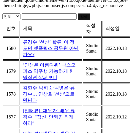
title-hidden,qode-child-theme-ver-1.0.0,qode-theme-ver-13.0,qode-
theme-bridge,wpb-js-composer js-comp-ver-5.4.4,vc_responsive
검색
작성
번호
제목
작성일
자
류경수 ‘선산’ 합류, 이 정
Studio
1580
도면 넷플릭스 공무원 아닌
2022.10.18
Santa
가요?
‘인생은 아름다워’ 박스오
Studio
1579
피스 역주행 가능하게 한
2022.10.18
Santa
명장면 살펴보니
김현주·박희순·박병은·류
Studio
1578
경수… 연상호 '선산'으로
2022.10.18
Santa
만난다
[인터뷰] ‘대무가’ 배우 류
Studio
1577
경수, “접신, 안되면 되게
2022.10.12
Santa
하라”