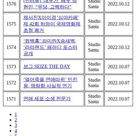
[인터뷰] ‘대무가’ 배우 양
Studio
1576
2022.10.12
Santa
현민, “무당, 고백하다”
채서진X이이경 '심야카페'
Studio
1575
제 42회 하와이 국제영화제
2022.10.12
Santa
초청 쾌거
‘컴백홈’ 라미란X송새벽,
Studio
1574
‘라라랜드’ 패러디 포스터
2022.10.12
Santa
공개
Studio
보그 SEIZE THE DAY
1573
2022.10.07
Santa
‘얼어죽을 연애따위’ 민진
Studio
1572
2022.10.07
Santa
웅, 명랑함 사실적 연기
Studio
연애 세포 소생 전문가
1571
2022.10.07
Santa
1
2
3
4