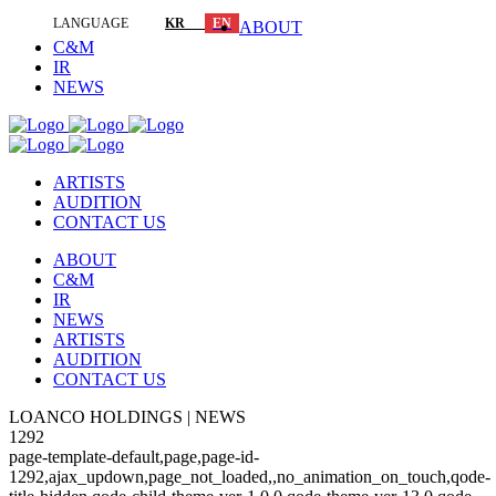
LANGUAGE
KR
EN
ABOUT
C&M
IR
NEWS
ARTISTS
AUDITION
CONTACT US
ABOUT
C&M
IR
NEWS
ARTISTS
AUDITION
CONTACT US
LOANCO HOLDINGS | NEWS
1292
page-template-default,page,page-id-
1292,ajax_updown,page_not_loaded,,no_animation_on_touch,qode-